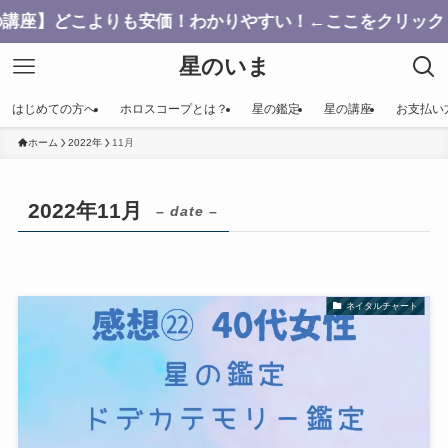
よりも安価！わかりやすい！←ここをクリック
星のいま
はじめての方へ
ホロスコープとは？
星の鑑定
星の講座
お支払い
ホーム
2022年
11月
2022年11月
– date –
ネイタルチャート