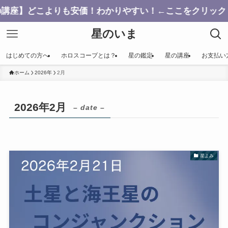
こよりも安価！わかりやすい！←ここをクリック
星のいま
はじめての方へ
ホロスコープとは？
星の鑑定
星の講座
お支払い
ホーム
2026年
2月
2026年2月
– date –
星よみ