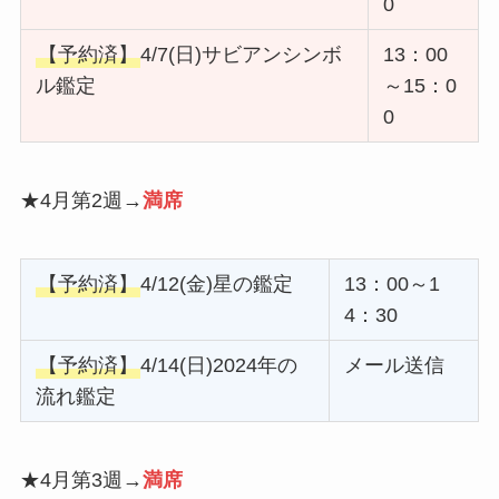
0
【予約済】
4/7(日)サビアンシンボ
13：00
ル鑑定
～15：0
0
★4月第2週→
満席
【予約済】
4/12(金)星の鑑定
13：00～1
4：30
【予約済】
4/14(日)2024年の
メール送信
流れ鑑定
★4月第3週→
満席