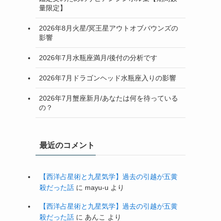
量限定】
2026年8月火星/冥王星アウトオブバウンズの
影響
2026年7月水瓶座満月/後付の分析です
2026年7月ドラゴンヘッド水瓶座入りの影響
2026年7月蟹座新月/あなたは何を待っている
の？
最近のコメント
【西洋占星術と九星気学】過去の引越が五黄
殺だった話
に
mayu-u
より
【西洋占星術と九星気学】過去の引越が五黄
殺だった話
に
あんこ
より