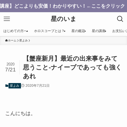
こよりも安価！わかりやすい！←ここをクリック
星のいま
はじめての方へ
ホロスコープとは？
星の鑑定
星の講座
お支払い
ホーム
星よみ
【蟹座新月】最近の出来事をみて
2020
思うこと-ナイーブであっても強く
7/21
あれ
2020年7月21日
星よみ
こんにちは。