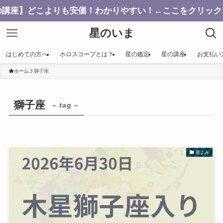
こよりも安価！わかりやすい！←ここをクリック
星のいま
はじめての方へ
ホロスコープとは？
星の鑑定
星の講座
お支払い
ホーム
獅子座
獅子座
– tag –
星よみ