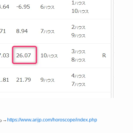
ら→
https://www.arijp.com/horoscope/index.php