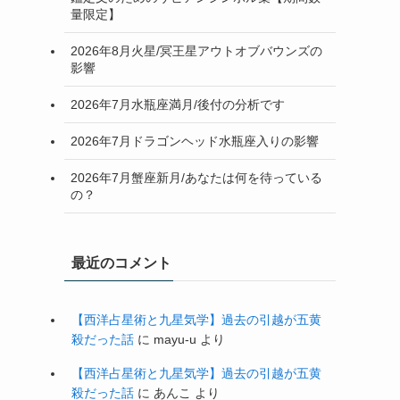
量限定】
2026年8月火星/冥王星アウトオブバウンズの
影響
2026年7月水瓶座満月/後付の分析です
2026年7月ドラゴンヘッド水瓶座入りの影響
2026年7月蟹座新月/あなたは何を待っている
の？
最近のコメント
【西洋占星術と九星気学】過去の引越が五黄
殺だった話
に
mayu-u
より
【西洋占星術と九星気学】過去の引越が五黄
殺だった話
に
あんこ
より