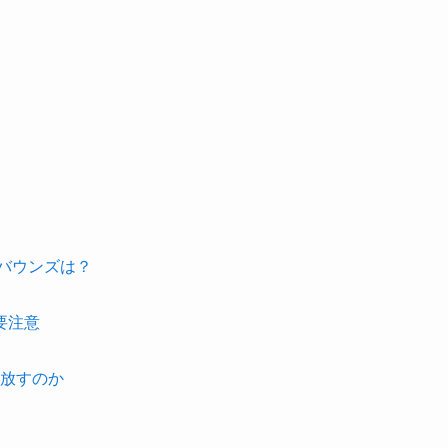
。
。
バウンズは？
要注意
手放すのか