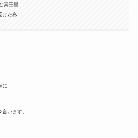
星と冥王星
受けた私
単に。
を言います。