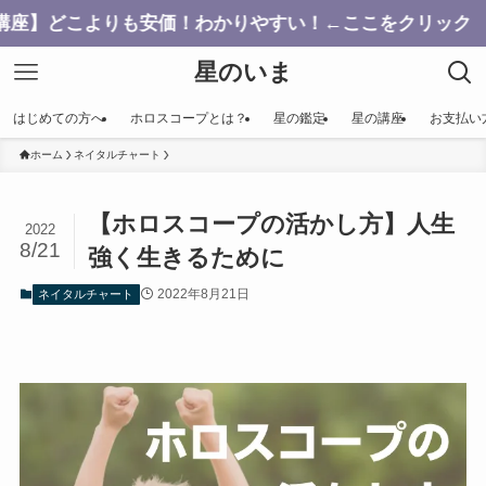
よりも安価！わかりやすい！←ここをクリック
星のいま
はじめての方へ
ホロスコープとは？
星の鑑定
星の講座
お支払い
ホーム
ネイタルチャート
【ホロスコープの活かし方】人生
2022
8/21
強く生きるために
2022年8月21日
ネイタルチャート