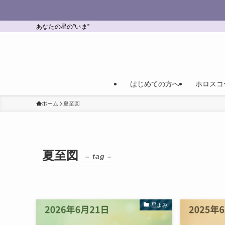
あなたの星の”いま”
はじめての方へ
ホロスコ
ホーム
夏至図
夏至図
– tag –
星よみ