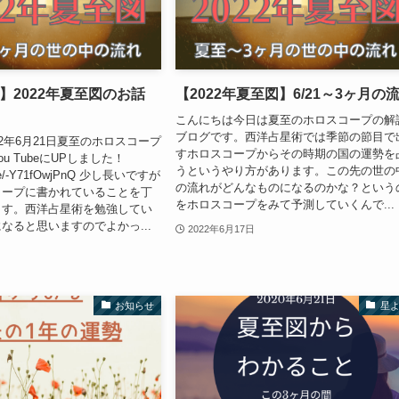
be】2022年夏至図のお話
【2022年夏至図】6/21～3ヶ月の
こんにちは今日は夏至のホロスコープの解
ブログです。西洋占星術では季節の節目で
22年6月21日夏至のホロスコープ
すホロスコープからその時期の国の運勢を
u TubeにUPしました！
うというやり方があります。この先の世の
tu.be/-Y71fOwjPnQ 少し長いですが
の流れがどんなものになるのかな？という
コープに書かれていることを丁
をホロスコープをみて予測していくんで...
ます。西洋占星術を勉強してい
なると思いますのでよかっ...
2022年6月17日
お知らせ
星