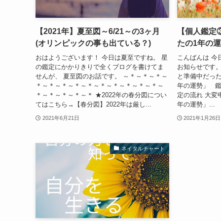
【2021年】夏至図～6/21～の3ヶ月
【個人鑑定
(オリンピックの事も出ている？)
たの1年の
おはようございます！ 今日は夏至ですね。 星
こんばんは 今
の鑑定にかかりきりで全くブログを書けてま
お知らせです
せんが、 夏至図のお話です。 ～＊～＊～＊～
と準備中だった
＊～＊～＊～＊～＊～＊～＊～＊～＊～＊～
年の運勢」 
＊～＊～＊～＊～＊ ★2022年の春分図につい
定の流れ 大変
てはこちら→【春分図】2022年は厳し...
年の運勢」...
2021年6月21日
2021年1月26日
ネイタルチャート