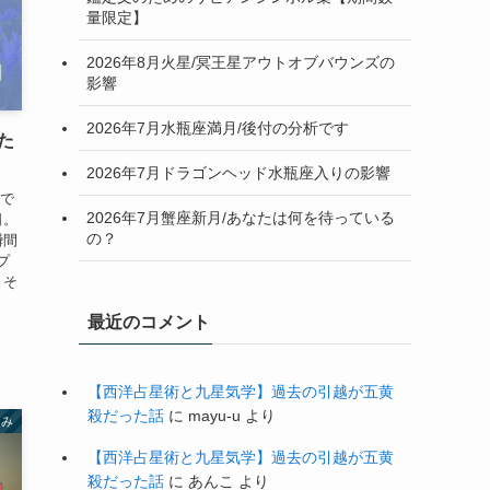
量限定】
2026年8月火星/冥王星アウトオブバウンズの
影響
2026年7月水瓶座満月/後付の分析です
た
2026年7月ドラゴンヘッド水瓶座入りの影響
年で
2026年7月蟹座新月/あなたは何を待っている
日。
の？
瞬間
プ
とそ
最近のコメント
【西洋占星術と九星気学】過去の引越が五黄
殺だった話
に
mayu-u
より
よみ
【西洋占星術と九星気学】過去の引越が五黄
殺だった話
に
あんこ
より