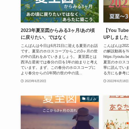
2023年夏至図からみる3ヶ月/あの頃
【You Tu
に戻りたい、ではなく
UPしました
こんばんは今日は6月21日に迎える夏至のお話
こんばんは20
です。夏至のホロスコープからこの3ヶ月の世
の解説動画をYo
の中の流れをみていきましょう。 夏至図とは
https://you
西洋占星術では春分の日を1年の始まりと考え
夏至のホロス
ています。まず、この春分のホロスコープに
寧に読んでい
より春分からの1年間の世の中の流...
る方にも参考に
2023年6月20日
2022年6月18日
星よみ