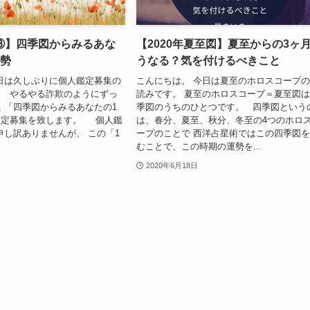
③】四季図からみるあな
【2020年夏至図】夏至からの3ヶ
運勢
うなる？気を付けるべきこと
日は久しぶりに個人鑑定募集の
こんにちは。 今日は夏至のホロスコープ
。 やるやる詐欺のようにずっ
読みです。 夏至のホロスコープ＝夏至図
 「四季図からみるあなたの1
季図のうちのひとつです。 四季図という
鑑定募集を致します。 個人鑑
は、春分、夏至、秋分、冬至の4つのホロ
申し訳ありませんが、 この「1
ープのことで 西洋占星術ではこの四季図
むことで、この時期の運勢を...
2020年6月18日