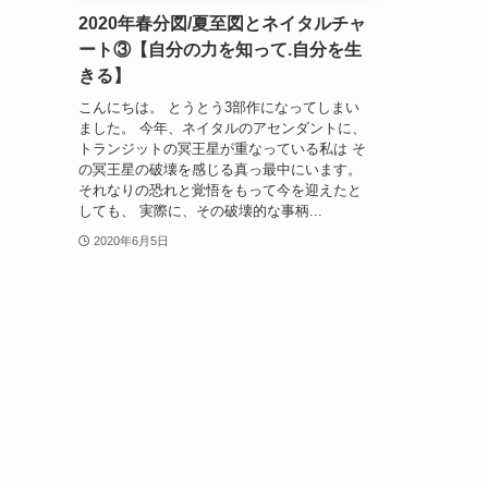
2020年春分図/夏至図とネイタルチャ
ート③【自分の力を知って.自分を生
きる】
こんにちは。 とうとう3部作になってしまい
ました。 今年、ネイタルのアセンダントに、
トランジットの冥王星が重なっている私は そ
の冥王星の破壊を感じる真っ最中にいます。
それなりの恐れと覚悟をもって今を迎えたと
しても、 実際に、その破壊的な事柄...
2020年6月5日