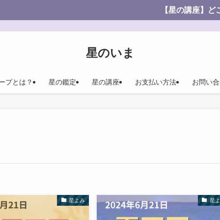
【星の講座】どこよりも安価！わ
星のいま
ープとは？
星の鑑定
星の講座
お支払い方法
お問い合
星よみ
星