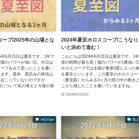
ープ/2025年の山場とな
2024年夏至ホロスコープ/こうなり
いと決めて進む！
5年6月21日は夏至です。1年で
こんにちは2024年6月21日は夏至です。1
て陽のパワーが強い日。今日は
昼の時間が最も長く陽のパワーが1番強い
コープをみて思ったことを書い
ホロスコープでは太陽が蟹座0度に入った
います。基本、星読みの発信は
を夏至といいます。この夏至のホロスコー
に起こっていないのですが
（夏至図）からみる3ヶ月の世の中の動き
月5日について私の考えと今後の発
こから感じたことを書いていきますね...
2024年6月20日
YouTube
星